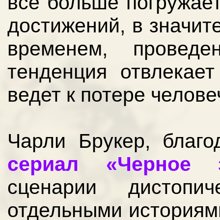
всё больше погружает
достижений, в значит
временем, провед
тенденция отвлекает
ведет к потере челове
Чарли Брукер, благ
сериал «Черное з
сценарии дистопич
отдельными историям