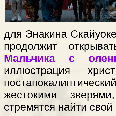
для Энакина Скайуоке
продолжит открыв
Мальчика с олен
иллюстрация хри
постапокалиптический
жестокими зверями
стремятся найти свой 