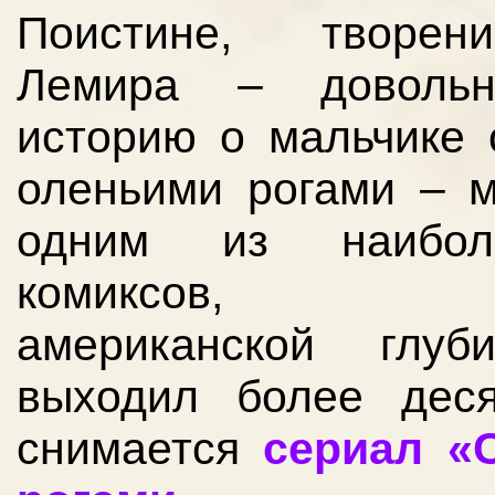
Поистине, творе
Лемира – доволь
историю о мальчике 
оленьими рогами – м
одним из наибол
комиксов, по
американской глуб
выходил более дес
снимается
сериал «