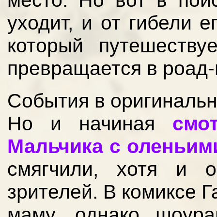
место. Но вот в пои
уходит, и от гибели 
который путешеству
превращается в роад-
События в оригинальн
Но и начиная
смо
Мальчика с оленьим
смягчили, хотя и 
зрителей. В комиксе Г
маму, однако шоура