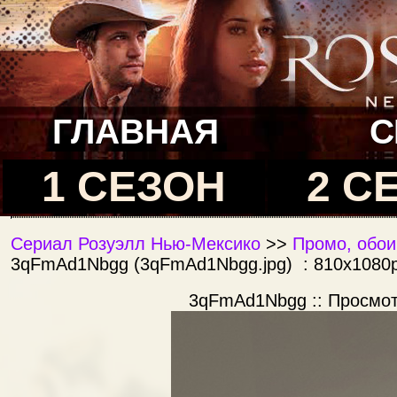
ГЛАВНАЯ
С
1 СЕЗОН
2 С
Сериал Розуэлл Нью-Мексико
>>
Промо, обои
3qFmAd1Nbgg (3qFmAd1Nbgg.jpg) : 810x1080p
3qFmAd1Nbgg :: Просмо