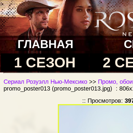
ГЛАВНАЯ
С
1 СЕЗОН
2 С
Сериал Розуэлл Нью-Мексико
>>
Промо, обои
promo_poster013 (promo_poster013.jpg) : 806x
:: Просмотров:
39